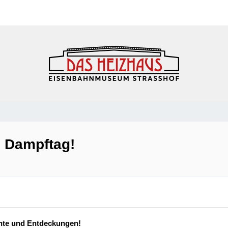
heine
am Dampftag!
chte und Entdeckungen!